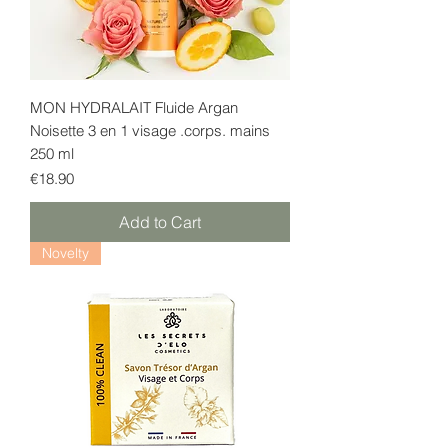
MON HYDRALAIT Fluide Argan
Noisette 3 en 1 visage .corps. mains
250 ml
Price
€18.90
Add to Cart
Novelty