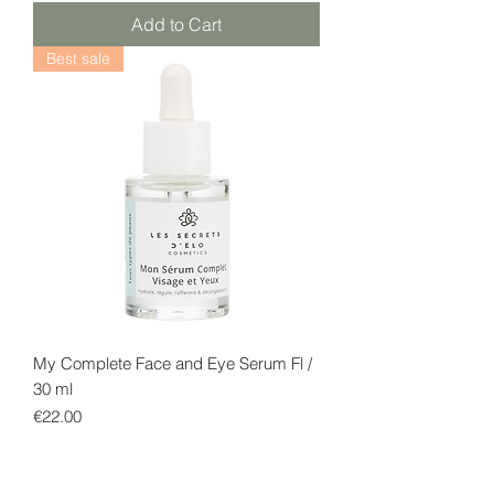
Add to Cart
Best sale
My Complete Face and Eye Serum Fl /
30 ml
Price
€22.00
Add to Cart