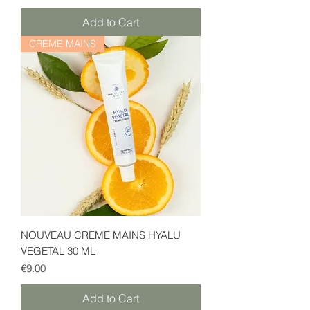
Add to Cart
CREME MAINS
NOUVEAU CREME MAINS HYALU
VEGETAL 30 ML
Price
€9.00
Add to Cart