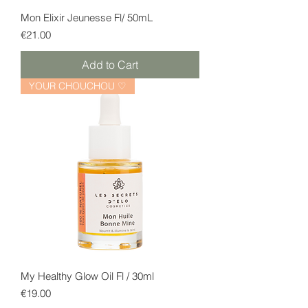
Mon Elixir Jeunesse Fl/ 50mL
Price
€21.00
Add to Cart
YOUR CHOUCHOU ♡
My Healthy Glow Oil Fl / 30ml
Price
€19.00