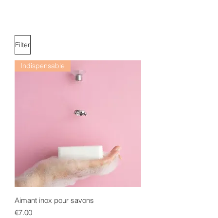
Filter
Indispensable
Aimant inox pour savons
Price
€7.00