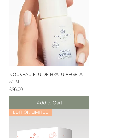
NOUVEAU FLUIDE HYALU VEGETAL
50 ML
Price
€26.00
Add to Cart
EDITION LIMITEE