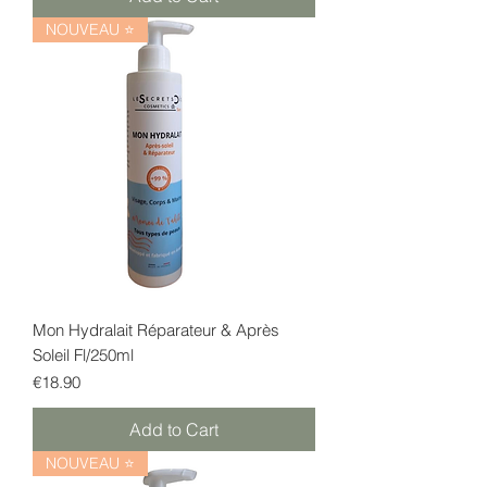
NOUVEAU ⭐
Mon Hydralait Réparateur & Après
Soleil Fl/250ml
Price
€18.90
Add to Cart
NOUVEAU ⭐