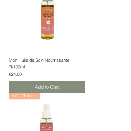
Mon Huile de Soin Nourrissante
Fl/100ml
Price
€24.00
Add to Cart
NOUVEAU ⭐