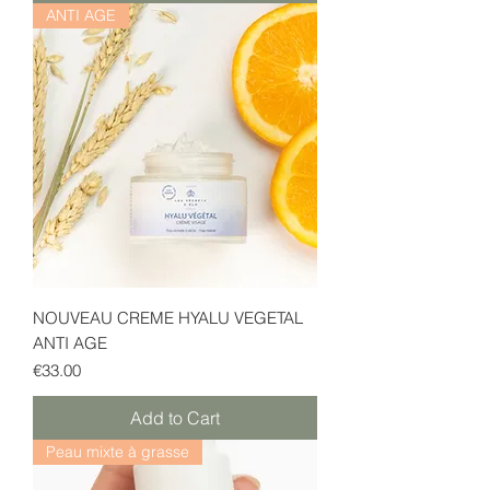
ANTI AGE
NOUVEAU CREME HYALU VEGETAL
ANTI AGE
Price
€33.00
Add to Cart
Peau mixte à grasse