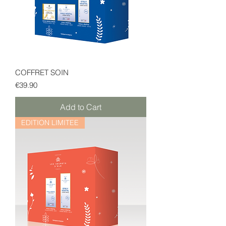
COFFRET SOIN
Price
€39.90
Add to Cart
EDITION LIMITEE