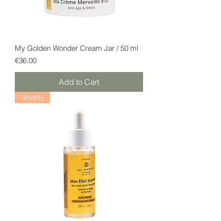
My Golden Wonder Cream Jar / 50 ml
Price
€36.00
Add to Cart
Novelty