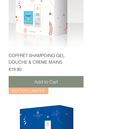
COFFRET SHAMPOING GEL
DOUCHE & CREME MAINS
Price
€19.90
Add to Cart
EDITION LIMITEE