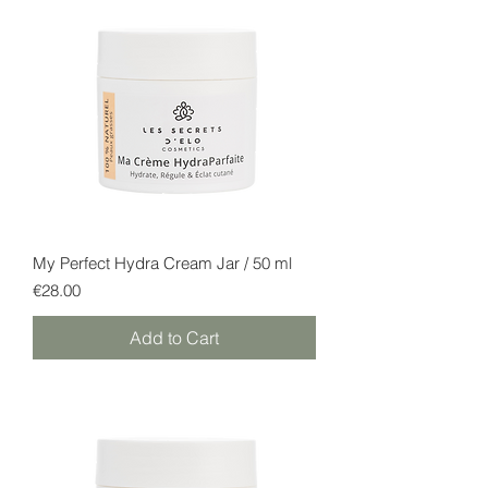
My Perfect Hydra Cream Jar / 50 ml
Price
€28.00
Add to Cart