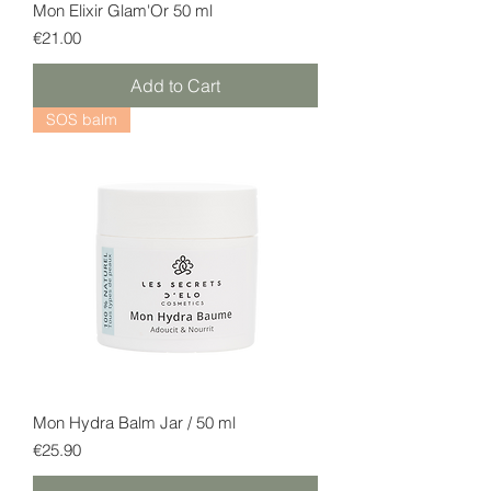
Mon Elixir Glam'Or 50 ml
Price
€21.00
Add to Cart
SOS balm
Mon Hydra Balm Jar / 50 ml
Price
€25.90