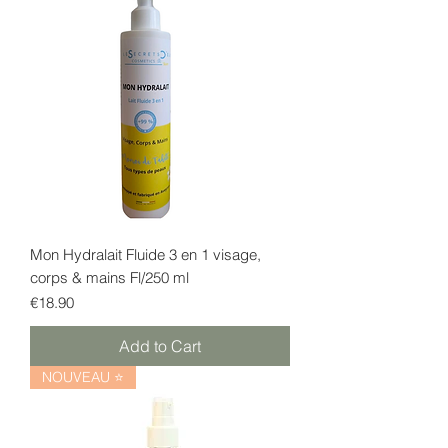
Mon Hydralait Fluide 3 en 1 visage,
corps & mains Fl/250 ml
Price
€18.90
Add to Cart
NOUVEAU ⭐