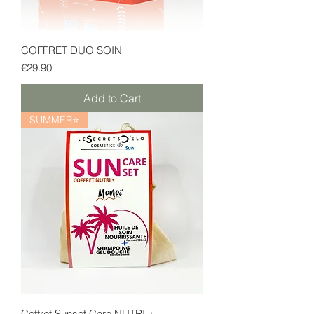
COFFRET DUO SOIN
Price
€29.90
Add to Cart
SUMMER⭐
Coffret Sunset Care NUTRI +