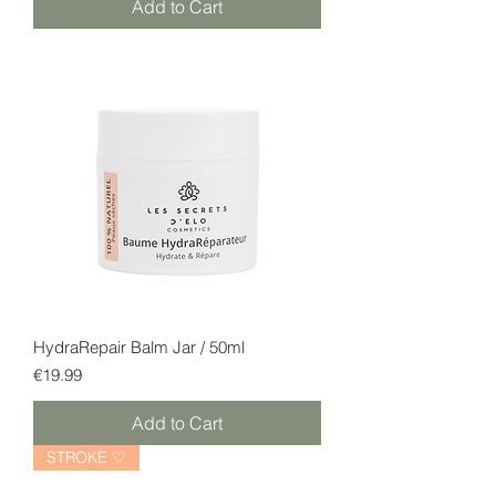
Add to Cart
HydraRepair Balm Jar / 50ml
Price
€19.99
Add to Cart
STROKE ♡