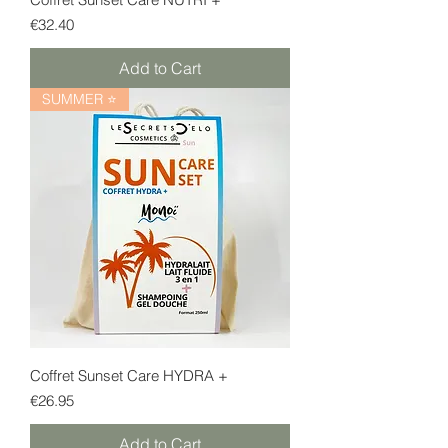
Price
€32.40
Add to Cart
SUMMER ⭐
Coffret Sunset Care HYDRA +
Price
€26.95
Add to Cart