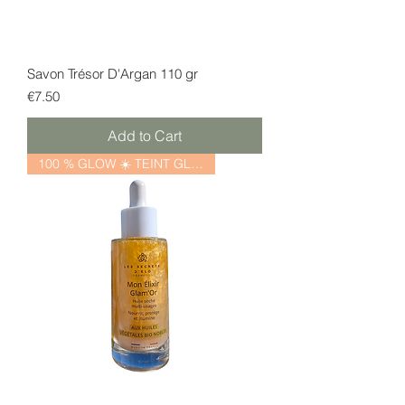
Savon Trésor D'Argan 110 gr
Price
€7.50
Add to Cart
100 % GLOW ☀️ TEINT GLOWY