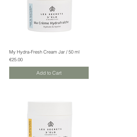
My Hydra-Fresh Cream Jar / 50 ml
Price
€25.00
Add to Cart