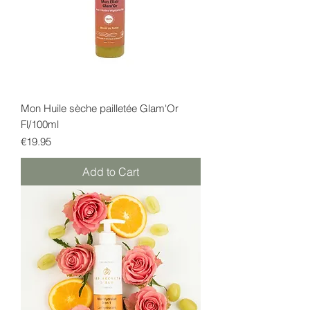
Mon Huile sèche pailletée Glam'Or
Fl/100ml
Price
€19.95
Add to Cart